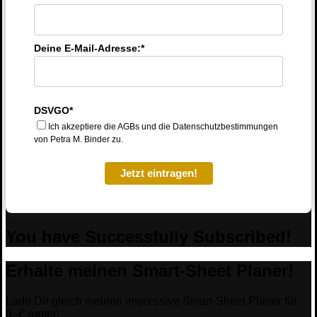
Deine E-Mail-Adresse:*
DSVGO*
Ich akzeptiere die AGBs und die Datenschutzbestimmungen
von Petra M. Binder zu.
Jetzt eintragen!
You have Successfully Subscribed!
Erhalte meinen Smart-Sheet Planer!
Lade Dir gleich meinen impressive Smart-Sheet Planer für
0.-€ runter!