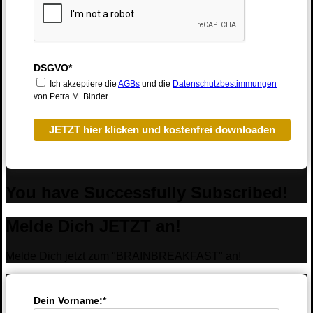
DSGVO*
Ich akzeptiere die
AGBs
und die
Datenschutzbestimmungen
von Petra M. Binder.
JETZT hier klicken und kostenfrei downloaden
You have Successfully Subscribed!
Melde Dich JETZT an!
Melde Dich jetzt zum "BRAINBREAKFAST" an!
Dein Vorname:*