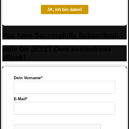
JA, ich bin dabei!
You have Successfully Subscribed!
Hole Dir JETZT Dein kostenfreies
eBook!
Dein Vorname*
E-Mail*