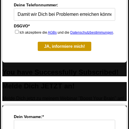
Deine Telefonnummer:
DSGVO*
Ich akzeptiere die
AGBs
und die
Datenschutzbestimmungen
.
JA, informiere mich!
You have Successfully Subscribed!
Melde Dich JETZT an!
Melde Dich jetzt zu meinem Webinar "Boost Your Brain" an!
Dein Vorname:*