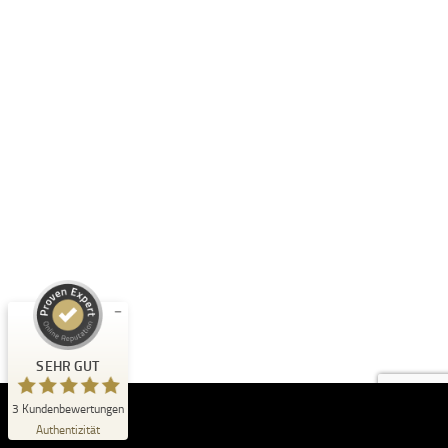
Kundenbewertungen und Erfahrungen zu
Petra Binder Academy
SEHR GUT
%
100
Empfehlungen auf
ProvenExpert.com
5,00
/
5,00
3
Bewertungen auf ProvenExpert.com
SEHR GUT
Erfahren Sie mehr über dieses Bewertungssiegel
3
Kundenbewertungen
Profil ansehen
29.06.2026
Authentizität