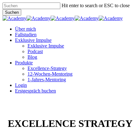
Skip
Hit enter to search or ESC to close
to
Suchen
main
Close
content
Search
Menu
Über mich
Fallstudien
Exklusive Impulse
Exklusive Impulse
Podcast
Blog
Produkte
Excellence-Strategy
12-Wochen-Mentoring
1-Jahres-Mentoring
Login
Erstgespräch buchen
EXCELLENCE STRATEGY