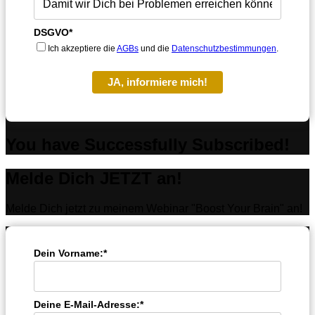
DSGVO*
Ich akzeptiere die
AGBs
und die
Datenschutzbestimmungen
.
JA, informiere mich!
You have Successfully Subscribed!
Melde Dich JETZT an!
Melde Dich jetzt zu meinem Webinar "Boost Your Brain" an!
Dein Vorname:*
Deine E-Mail-Adresse:*