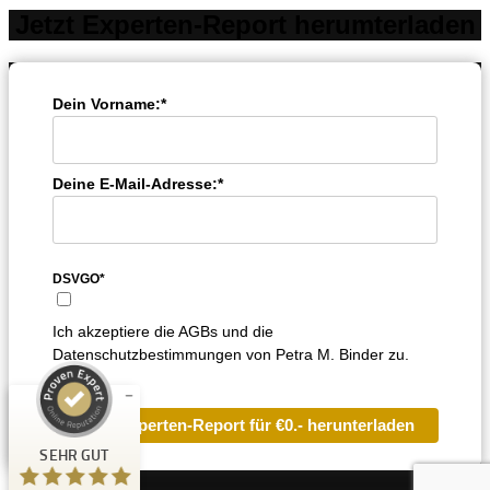
Jetzt Experten-Report herumterladen
Dein Vorname:*
Deine E-Mail-Adresse:*
Kundenbewertungen und Erfahrungen zu
Petra Binder Academy
DSVGO*
SEHR GUT
%
100
Ich akzeptiere die AGBs und die
Empfehlungen auf
Datenschutzbestimmungen von Petra M. Binder zu.
ProvenExpert.com
5,00
/
5,00
3
Jetzt Experten-Report für €0.- herunterladen
Bewertungen auf ProvenExpert.com
SEHR GUT