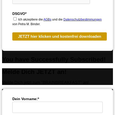
DSGVO*
Ich akzeptiere die
AGBs
und die
Datenschutzbestimmungen
von Petra M. Binder.
JETZT hier klicken und kostenfrei downloaden
You have Successfully Subscribed!
Melde Dich JETZT an!
Melde Dich jetzt zum "BRAINBREAKFAST" an!
Dein Vorname:*