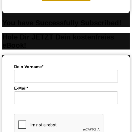
You have Successfully Subscribed!
Hole Dir JETZT Dein kostenfreies
eBook!
Dein Vorname*
E-Mail*