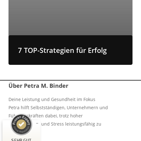
7 TOP-Strategien für Erfolg
Kundenbewertungen und Erfahrungen zu
Über Petra M. Binder
Petra Binder Academy
SEHR GUT
Deine Leistung und Gesundheit im Fokus
%
100
Petra hilft Selbstständigen, Unternehmern und
Empfehlungen auf
ProvenExpert.com
5,00
/
5,00
Führungskräften dabei, trotz hoher
Verantwortung und Stress leistungsfähig zu
3
bleiben.
Bewertungen auf ProvenExpert.com
SEHR GUT