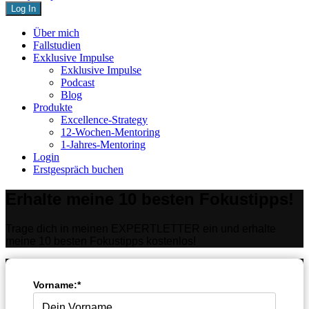
Close
Über mich
Menu
Fallstudien
Exklusive Impulse
Exklusive Impulse
Podcast
Blog
Produkte
Excellence-Strategy
12-Wochen-Mentoring
1-Jahres-Mentoring
Login
Erstgespräch buchen
Erhalte meine 10 besten Fokustipps!
Trage dich in meinen EXPERTLETTER ein und erhalte
meine 10 besten Fokustipps kostenlos!
Vorname:*