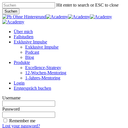
Skip
Hit enter to search or ESC to close
to
Suchen
main
Close
content
Search
Menu
Über mich
Fallstudien
Exklusive Impulse
Exklusive Impulse
Podcast
Blog
Produkte
Excellence-Strategy
12-Wochen-Mentoring
1-Jahres-Mentoring
Login
Erstgespräch buchen
Username
Password
Remember me
Lost your password?