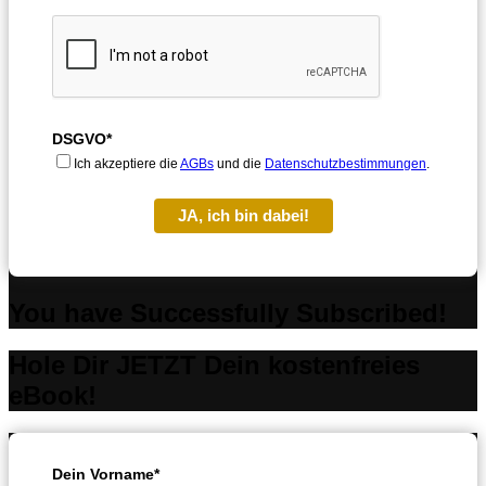
DSGVO*
Ich akzeptiere die
AGBs
und die
Datenschutzbestimmungen
.
JA, ich bin dabei!
You have Successfully Subscribed!
Hole Dir JETZT Dein kostenfreies
eBook!
Dein Vorname*