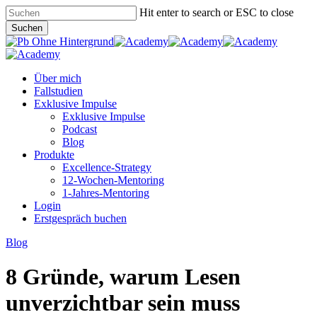
Skip
Hit enter to search or ESC to close
to
Suchen
main
Close
content
Search
Menu
Über mich
Fallstudien
Exklusive Impulse
Exklusive Impulse
Podcast
Blog
Produkte
Excellence-Strategy
12-Wochen-Mentoring
1-Jahres-Mentoring
Login
Erstgespräch buchen
Blog
8 Gründe, warum Lesen
unverzichtbar sein muss