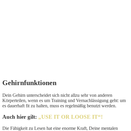
Wer zu lesen versteht, besitzt den Schlüssel zu großen
Taten, zu unerträumten Möglichkeiten.
Aldous Huxley
Gehirnfunktionen
Dein Gehirn unterscheidet sich nicht allzu sehr von anderen
Körperteilen, wenn es um Training und Vernachlässigung geht: um
es dauerhaft fit zu halten, muss es regelmäßig benutzt werden.
Auch hier gilt:
„USE IT OR LOOSE IT“!
Die Fähigkeit zu Lesen hat eine enorme Kraft, Deine mentalen