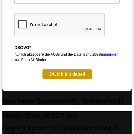
DSGVO*
Ich akzeptiere die
AGBs
und die
Datenschutzbestimmungen
von Petra M. Binder.
JA, ich bin dabei!
You have Successfully Subscribed!
Melde Dich JETZT an!
Melde Dich jetzt zum "FREE Speed-Reading ONLINE-
SEMINAR" an!