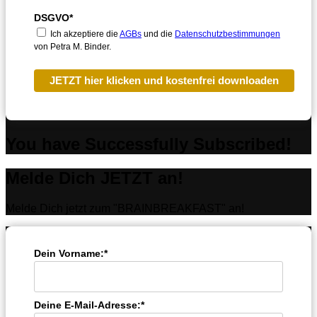
DSGVO*
Ich akzeptiere die
AGBs
und die
Datenschutzbestimmungen
von Petra M. Binder.
JETZT hier klicken und kostenfrei downloaden
You have Successfully Subscribed!
Melde Dich JETZT an!
Melde Dich jetzt zum "BRAINBREAKFAST" an!
Dein Vorname:*
Deine E-Mail-Adresse:*