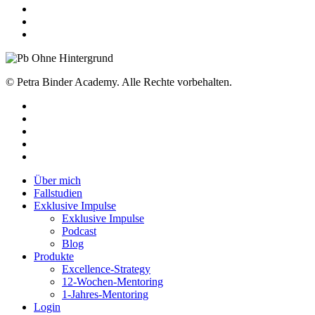
© Petra Binder Academy. Alle Rechte vorbehalten.
facebook
linkedin
youtube
instagram
tiktok
Close
Über mich
Menu
Fallstudien
Exklusive Impulse
Exklusive Impulse
Podcast
Blog
Produkte
Excellence-Strategy
12-Wochen-Mentoring
1-Jahres-Mentoring
Login