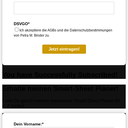
DSVGO*
Ich akzeptiere die AGBs und die Datenschutzbestimmungen
von Petra M. Binder zu.
Jetzt eintragen!
You have Successfully Subscribed!
Erhalte meinen Smart-Sheet Planer!
Lade Dir gleich meinen impressive Smart-Sheet Planer für
0.-€ runter!
Dein Vorname:*