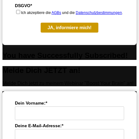
DSGVO*
Ich akzeptiere die
AGBs
und die
Datenschutzbestimmungen
.
JA, informiere mich!
You have Successfully Subscribed!
Melde Dich JETZT an!
Melde Dich jetzt zu meinem Webinar "Boost Your Brain" an!
Dein Vorname:*
Deine E-Mail-Adresse:*