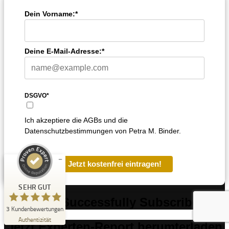
Dein Vorname:*
Deine E-Mail-Adresse:*
Kundenbewertungen und Erfahrungen zu
DSGVO*
Petra Binder Academy
SEHR GUT
Ich akzeptiere die AGBs und die
%
100
Datenschutzbestimmungen von Petra M. Binder.
Empfehlungen auf
ProvenExpert.com
5,00
/
5,00
Jetzt kostenfrei eintragen!
3
Bewertungen auf ProvenExpert.com
SEHR GUT
You have Successfully Subscribed!
Erfahren Sie mehr über dieses Bewertungssiegel
3
Kundenbewertungen
Profil ansehen
29.06.2026
Authentizität
Jetzt Experten-Report herumterladen