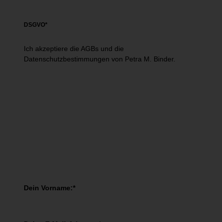
DSGVO*
Ich akzeptiere die AGBs und die
Datenschutzbestimmungen von Petra M. Binder.
Jetzt kostenfrei eintragen!
You have Successfully Subscribed!
Jetzt Experten-Report herumterladen
Dein Vorname:*