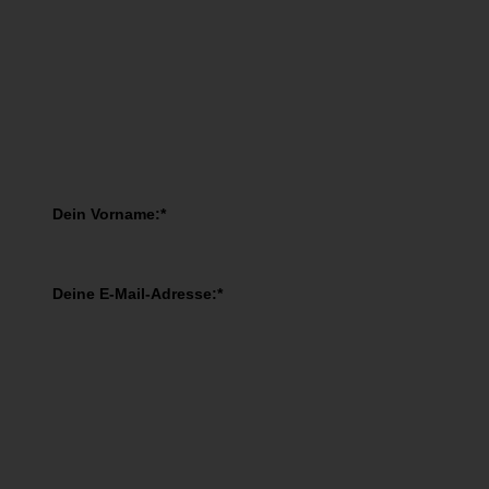
You have Successfully Subscribed!
Melde Dich JETZT an!
Melde Dich jetzt zu meinem Webinar "Boost Your Brain" an!
Dein Vorname:*
Deine E-Mail-Adresse:*