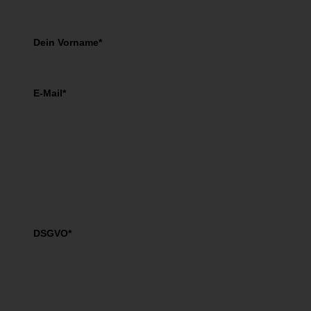
Dein Vorname*
E-Mail*
DSGVO*
Ich akzeptiere die
AGBs
und die
Datenschutzbestimmungen
von Petra M. Binder.
JETZT hier klicken und kostenfrei downloaden