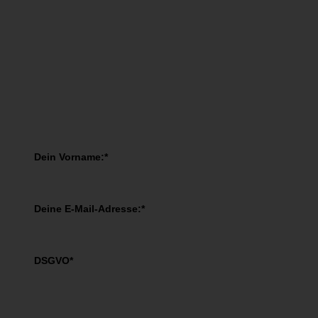
You have Successfully Subscribed!
Melde Dich JETZT an!
Melde Dich jetzt zum "BRAINBREAKFAST" an!
Dein Vorname:*
Deine E-Mail-Adresse:*
DSGVO*
Ich akzeptiere die
Datenschutzbestimmungen
.
GRATIS TICKET SICHERN