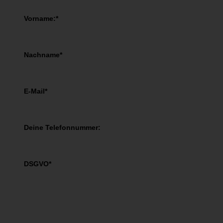
Vorname:*
Nachname*
E-Mail*
Deine Telefonnummer:
DSGVO*
Ich akzeptiere die
AGBs
und die
Datenschutzbestimmungen
.
JA, informiere mich!