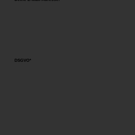
DSGVO*
Ich akzeptiere die
AGBs
und die
Datenschutzbestimmungen
.
JA, ich bin dabei!
You have Successfully Subscribed!
Hole Dir JETZT Dein kostenfreies
eBook!