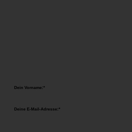
Jetzt eintragen!
You have Successfully Subscribed!
Erhalte meinen Smart-Sheet Planer!
Lade Dir gleich meinen impressive Smart-Sheet Planer für
0.-€ runter!
Dein Vorname:*
Deine E-Mail-Adresse:*