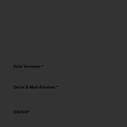
You have Successfully Subscribed!
Melde Dich JETZT an!
Melde Dich jetzt zum kostenfreien Workshop an!
Dein Vorname:*
Deine E-Mail-Adresse:*
DSVGO*
Ich akzeptiere die AGBs und die Datenschutzbestimmungen
von Petra M. Binder zu.