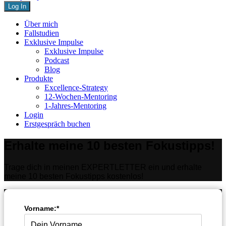
Close
Über mich
Menu
Fallstudien
Exklusive Impulse
Exklusive Impulse
Podcast
Blog
Produkte
Excellence-Strategy
12-Wochen-Mentoring
1-Jahres-Mentoring
Login
Erstgespräch buchen
Erhalte meine 10 besten Fokustipps!
Trage dich in meinen EXPERTLETTER ein und erhalte
meine 10 besten Fokustipps kostenlos!
Vorname:*