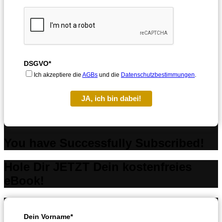
DSGVO*
Ich akzeptiere die
AGBs
und die
Datenschutzbestimmungen
.
JA, ich bin dabei!
You have Successfully Subscribed!
Hole Dir JETZT Dein kostenfreies
eBook!
Dein Vorname*