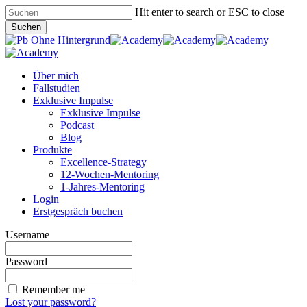
Skip
Hit enter to search or ESC to close
to
Suchen
main
Close
content
Search
Menu
Über mich
Fallstudien
Exklusive Impulse
Exklusive Impulse
Podcast
Blog
Produkte
Excellence-Strategy
12-Wochen-Mentoring
1-Jahres-Mentoring
Login
Erstgespräch buchen
Username
Password
Remember me
Lost your password?