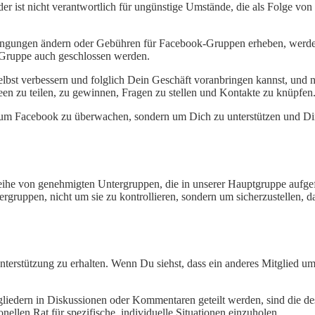
r ist nicht verantwortlich für ungünstige Umstände, die als Folge vo
dingungen ändern oder Gebühren für Facebook-Gruppen erheben, werd
-Gruppe auch geschlossen werden.
elbst verbessern und folglich Dein Geschäft voranbringen kannst, und
deen zu teilen, zu gewinnen, Fragen zu stellen und Kontakte zu knüpfen
 um Facebook zu überwachen, sondern um Dich zu unterstützen und Dir
Reihe von genehmigten Untergruppen, die in unserer Hauptgruppe aufgef
gruppen, nicht um sie zu kontrollieren, sondern um sicherzustellen, da
terstützung zu erhalten. Wenn Du siehst, dass ein anderes Mitglied um 
liedern in Diskussionen oder Kommentaren geteilt werden, sind die de
nellen Rat für spezifische, individuelle Situationen einzuholen.