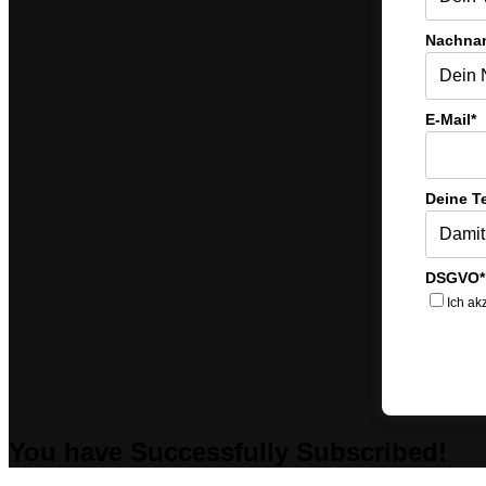
Nachna
E-Mail*
Deine T
DSGVO*
Ich ak
You have Successfully Subscribed!