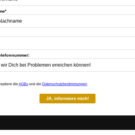
me*
elefonnummer:
zeptiere die
AGBs
und die
Datenschutzbestimmungen
.
JA, informiere mich!