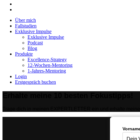
instagram
tiktok
Close
Über mich
Menu
Fallstudien
Exklusive Impulse
Exklusive Impulse
Podcast
Blog
Produkte
Excellence-Strategy
12-Wochen-Mentoring
1-Jahres-Mentoring
Login
Erstgespräch buchen
Erhalte meine 10 besten Fokustipps!
Trage dich in meinen EXPERTLETTER ein und erhalte meine 
Vorname