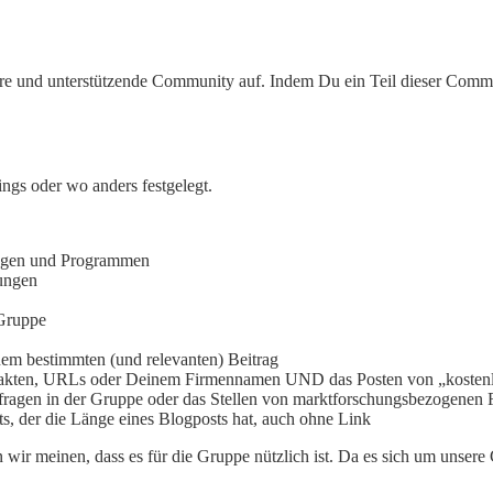
ere und unterstützende Community auf. Indem Du ein Teil dieser Commun
ings oder wo anders festgelegt.
tungen und Programmen
tungen
Gruppe
nem bestimmten (und relevanten) Beitrag
ntakten, URLs oder Deinem Firmennamen UND das Posten von „kostenl
ragen in der Gruppe oder das Stellen von marktforschungsbezogenen 
ts, der die Länge eines Blogposts hat, auch ohne Link
ir meinen, dass es für die Gruppe nützlich ist. Da es sich um unsere