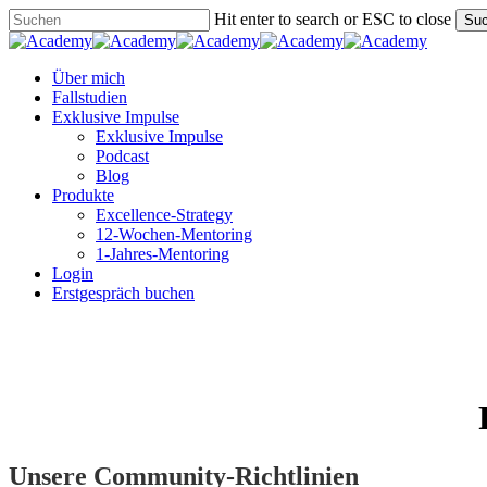
Skip
Hit enter to search or ESC to close
Su
to
Close
main
Search
content
Menu
Über mich
Fallstudien
Exklusive Impulse
Exklusive Impulse
Podcast
Blog
Produkte
Excellence-Strategy
12-Wochen-Mentoring
1-Jahres-Mentoring
Login
Erstgespräch buchen
Unsere Community-Richtlinien