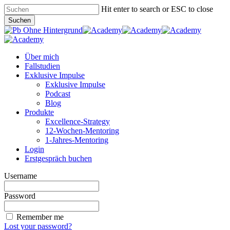
Skip
Hit enter to search or ESC to close
to
Suchen
main
Close
content
Search
Menu
Über mich
Fallstudien
Exklusive Impulse
Exklusive Impulse
Podcast
Blog
Produkte
Excellence-Strategy
12-Wochen-Mentoring
1-Jahres-Mentoring
Login
Erstgespräch buchen
Username
Password
Remember me
Lost your password?