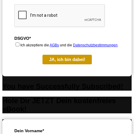
DSGVO*
Ich akzeptiere die
AGBs
und die
Datenschutzbestimmungen
.
JA, ich bin dabei!
You have Successfully Subscribed!
Hole Dir JETZT Dein kostenfreies
eBook!
Dein Vorname*