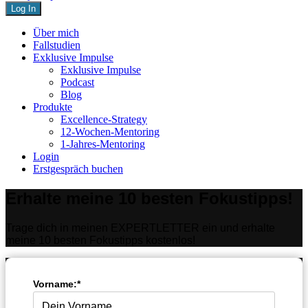
Close
Über mich
Menu
Fallstudien
Exklusive Impulse
Exklusive Impulse
Podcast
Blog
Produkte
Excellence-Strategy
12-Wochen-Mentoring
1-Jahres-Mentoring
Login
Erstgespräch buchen
Erhalte meine 10 besten Fokustipps!
Trage dich in meinen EXPERTLETTER ein und erhalte
meine 10 besten Fokustipps kostenlos!
Vorname:*