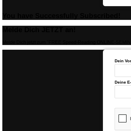
You have Successfully Subscribed!
Melde Dich JETZT an!
Melde Dich jetzt zum "FREE Speed-Reading ONLINE-SEMIN
Dein Vo
Deine E