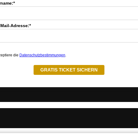
rname:*
-Mail-Adresse:*
zeptiere die
Datenschutzbestimmungen
.
GRATIS TICKET SICHERN