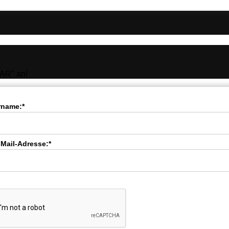
AR" an!
rname:*
-Mail-Adresse:*