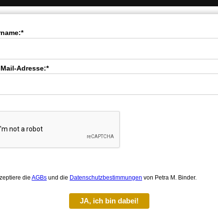
rname:*
-Mail-Adresse:*
zeptiere die
AGBs
und die
Datenschutzbestimmungen
von Petra M. Binder.
JA, ich bin dabei!