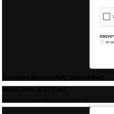
DSGVO*
Ich ak
You have Successfully Subscribed!
Melde Dich JETZT an!
Melde Dich jetzt zum "BRAINBREAKFAST" an!