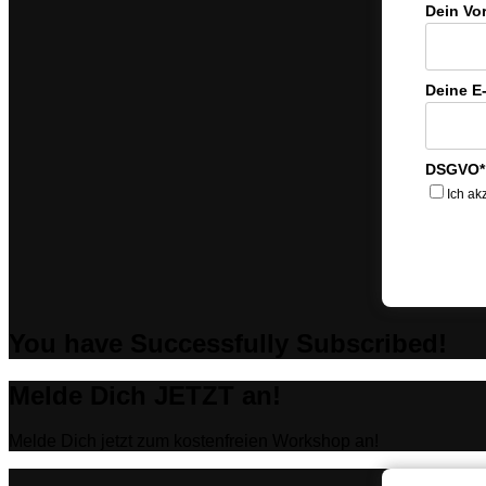
Dein Vo
Deine E
DSGVO*
Ich ak
You have Successfully Subscribed!
Melde Dich JETZT an!
Melde Dich jetzt zum kostenfreien Workshop an!