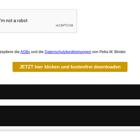
zeptiere die
AGBs
und die
Datenschutzbestimmungen
von Petra M. Binder.
JETZT hier klicken und kostenfrei downloaden