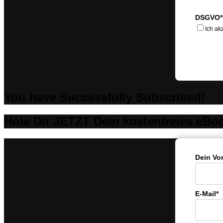
DSGVO*
Ich ak
You have Successfully Subscribed!
Hole Dir JETZT Dein kostenfreies eBo
Dein Vo
E-Mail*