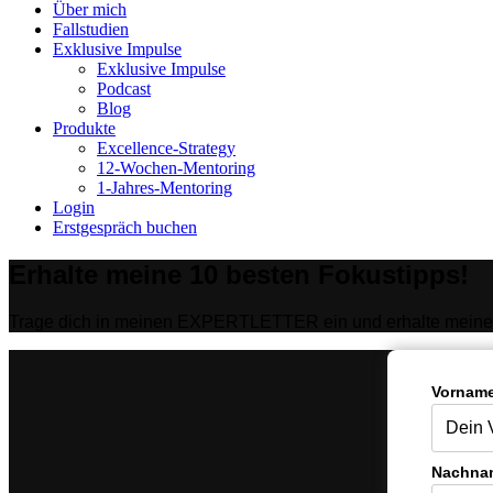
Close
Über mich
Menu
Fallstudien
Exklusive Impulse
Exklusive Impulse
Podcast
Blog
Produkte
Excellence-Strategy
12-Wochen-Mentoring
1-Jahres-Mentoring
Login
Erstgespräch buchen
Erhalte meine 10 besten Fokustipps!
Trage dich in meinen EXPERTLETTER ein und erhalte meine 
Vorname
Nachna