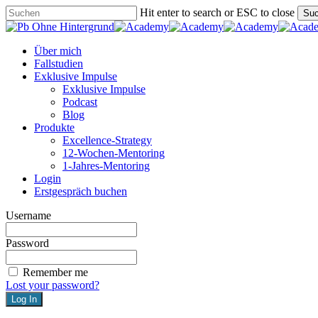
Skip
Hit enter to search or ESC to close
Su
to
Close
main
Search
content
Menu
Über mich
Fallstudien
Exklusive Impulse
Exklusive Impulse
Podcast
Blog
Produkte
Excellence-Strategy
12-Wochen-Mentoring
1-Jahres-Mentoring
Login
Erstgespräch buchen
Username
Password
Remember me
Lost your password?