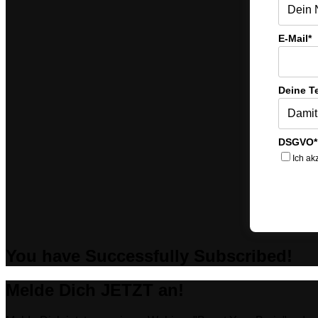
E-Mail*
Deine T
DSGVO*
Ich ak
You have Successfully Subscribed!
Melde Dich JETZT an!