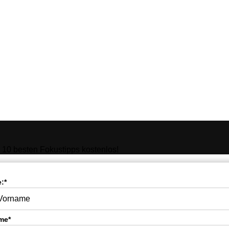
10 besten Fokustipps kostenlos!
:*
me*