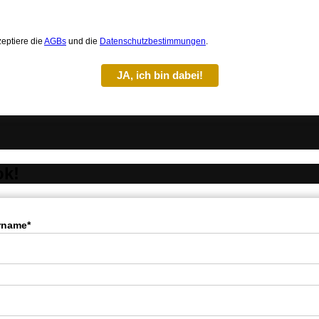
zeptiere die
AGBs
und die
Datenschutzbestimmungen
.
JA, ich bin dabei!
ok!
rname*