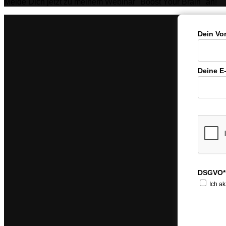
Melde Dich jetzt zu meinem Webinar "Boost Your Brain" an!
Dein Vo
Deine E
DSGVO*
Ich ak