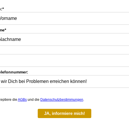
:*
me*
elefonnummer:
zeptiere die
AGBs
und die
Datenschutzbestimmungen
.
JA, informiere mich!