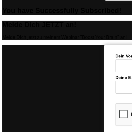
You have Successfully Subscribed!
Melde Dich JETZT an!
Melde Dich jetzt zu meinem Webinar "Boost Your Brain" an!
Dein Vo
Deine E