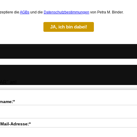
zeptiere die
AGBs
und die
Datenschutzbestimmungen
von Petra M. Binder.
JA, ich bin dabei!
AR" an!
rname:*
-Mail-Adresse:*