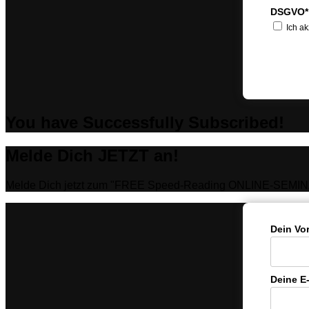
DSGVO*
Ich ak
You have Successfully Subscribed!
Melde Dich JETZT an!
Melde Dich jetzt zum "FREE Speed-Reading ONLINE-SEMIN
Dein Vo
Deine E