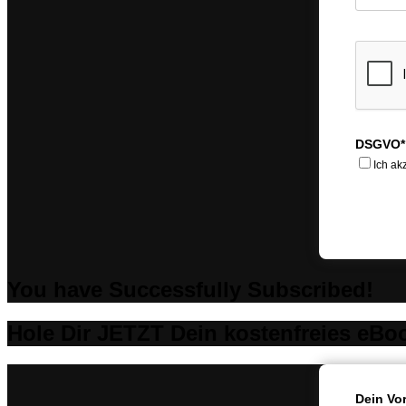
DSGVO*
Ich ak
You have Successfully Subscribed!
Hole Dir JETZT Dein kostenfreies eBo
Dein Vo