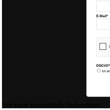
E-Mail*
DSGVO*
Ich ak
You have Successfully Subscribed!