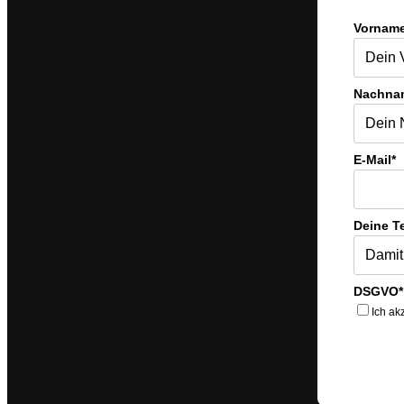
Vorname
Nachna
E-Mail*
Deine T
DSGVO*
Ich ak