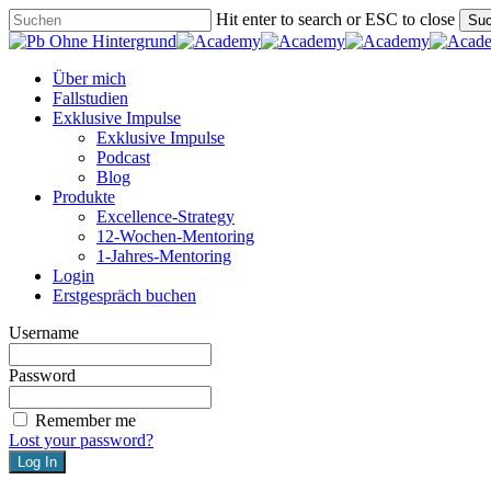
Skip
Hit enter to search or ESC to close
Su
to
Close
main
Search
content
Menu
Über mich
Fallstudien
Exklusive Impulse
Exklusive Impulse
Podcast
Blog
Produkte
Excellence-Strategy
12-Wochen-Mentoring
1-Jahres-Mentoring
Login
Erstgespräch buchen
Username
Password
Remember me
Lost your password?