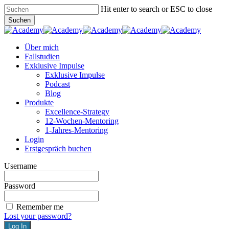
Skip
Hit enter to search or ESC to close
to
Suchen
main
Close
content
Search
Menu
Über mich
Fallstudien
Exklusive Impulse
Exklusive Impulse
Podcast
Blog
Produkte
Excellence-Strategy
12-Wochen-Mentoring
1-Jahres-Mentoring
Login
Erstgespräch buchen
Username
Password
Remember me
Lost your password?