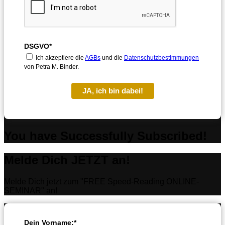
DSGVO*
Ich akzeptiere die
AGBs
und die
Datenschutzbestimmungen
von Petra M. Binder.
JA, ich bin dabei!
You have Successfully Subscribed!
Melde Dich JETZT an!
Melde Dich jetzt zum "FREE Speed-Reading ONLINE-
SEMINAR" an!
Dein Vorname:*