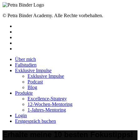
© Petra Binder Academy. Alle Rechte vorbehalten.
facebook
linkedin
youtube
instagram
tiktok
Close
Über mich
Menu
Fallstudien
Exklusive Impulse
Exklusive Impulse
Podcast
Blog
Produkte
Excellence-Strategy
12-Wochen-Mentoring
1-Jahres-Mentoring
Login
Erstgespräch buchen
Erhalte meine 10 besten Fokustipps!