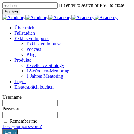
Skip
Hit enter to search or ESC to close
to
Suchen
main
Close
content
Search
Menu
Über mich
Fallstudien
Exklusive Impulse
Exklusive Impulse
Podcast
Blog
Produkte
Excellence-Strategy
12-Wochen-Mentoring
1-Jahres-Mentoring
Login
Erstgespräch buchen
Username
Password
Remember me
Lost your password?