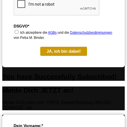
DSGVO*
Ich akzeptiere die
AGBs
und die
Datenschutzbestimmungen
von Petra M. Binder.
JA, ich bin dabei!
You have Successfully Subscribed!
Melde Dich JETZT an!
Melde Dich jetzt zum "FREE Speed-Reading ONLINE-
SEMINAR" an!
Dein Vorname:*