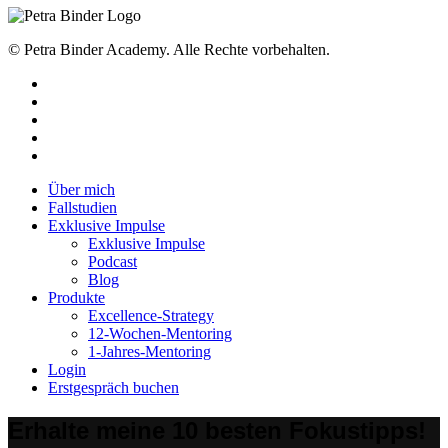
© Petra Binder Academy. Alle Rechte vorbehalten.
facebook
linkedin
youtube
instagram
tiktok
Close
Über mich
Menu
Fallstudien
Exklusive Impulse
Exklusive Impulse
Podcast
Blog
Produkte
Excellence-Strategy
12-Wochen-Mentoring
1-Jahres-Mentoring
Login
Erstgespräch buchen
Erhalte meine 10 besten Fokustipps!