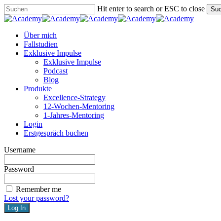
Skip
Hit enter to search or ESC to close
Su
to
Close
main
Search
content
Menu
Über mich
Fallstudien
Exklusive Impulse
Exklusive Impulse
Podcast
Blog
Produkte
Excellence-Strategy
12-Wochen-Mentoring
1-Jahres-Mentoring
Login
Erstgespräch buchen
Username
Password
Remember me
Lost your password?