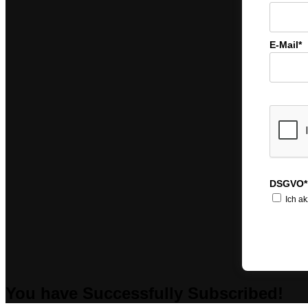
E-Mail*
DSGVO*
Ich ak
You have Successfully Subscribed!