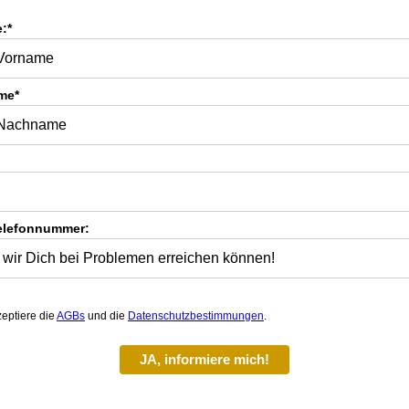
:*
me*
elefonnummer:
zeptiere die
AGBs
und die
Datenschutzbestimmungen
.
JA, informiere mich!