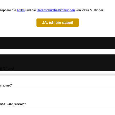
zeptiere die
AGBs
und die
Datenschutzbestimmungen
von Petra M. Binder.
JA, ich bin dabei!
AR" an!
rname:*
-Mail-Adresse:*