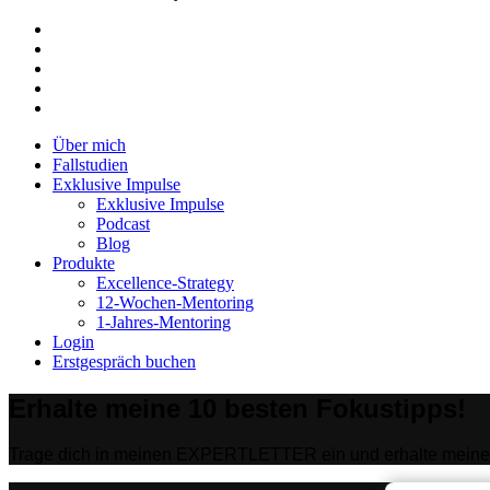
facebook
linkedin
youtube
instagram
tiktok
Close
Über mich
Menu
Fallstudien
Exklusive Impulse
Exklusive Impulse
Podcast
Blog
Produkte
Excellence-Strategy
12-Wochen-Mentoring
1-Jahres-Mentoring
Login
Erstgespräch buchen
Erhalte meine 10 besten Fokustipps!
Trage dich in meinen EXPERTLETTER ein und erhalte meine 