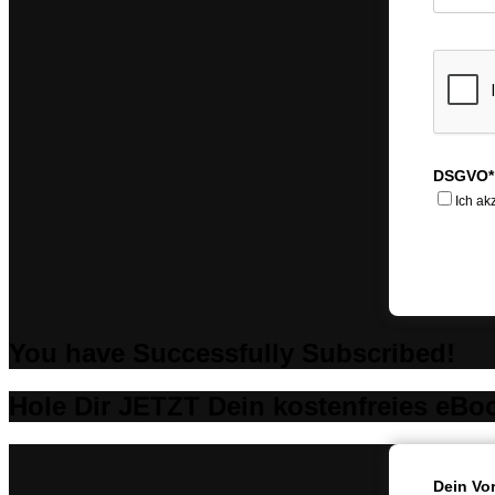
DSGVO*
Ich ak
You have Successfully Subscribed!
Hole Dir JETZT Dein kostenfreies eBo
Dein Vo