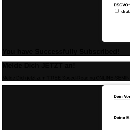
DSGVO*
Ich ak
You have Successfully Subscribed!
Melde Dich JETZT an!
Melde Dich jetzt zum "FREE Speed-Reading ONLINE-SEMIN
Dein Vo
Deine E