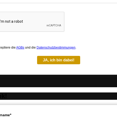
zeptiere die
AGBs
und die
Datenschutzbestimmungen
.
JA, ich bin dabei!
ok!
rname*