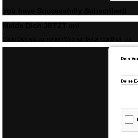
You have Successfully Subscribed!
Melde Dich JETZT an!
Melde Dich jetzt zu meinem Webinar "Boost Your Brain" an!
Dein Vo
Deine E