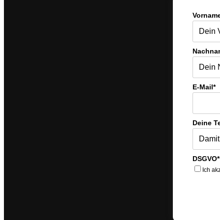
Vorname
Nachna
E-Mail*
Deine T
DSGVO*
Ich ak