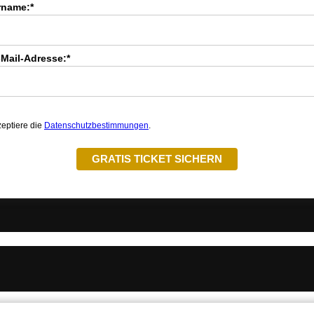
rname:*
-Mail-Adresse:*
zeptiere die
Datenschutzbestimmungen
.
GRATIS TICKET SICHERN