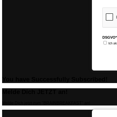
DSGVO*
Ich ak
You have Successfully Subscribed!
Melde Dich JETZT an!
Melde Dich jetzt zum "BRAINBREAKFAST" an!