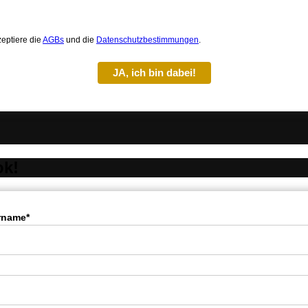
zeptiere die
AGBs
und die
Datenschutzbestimmungen
.
JA, ich bin dabei!
ok!
rname*