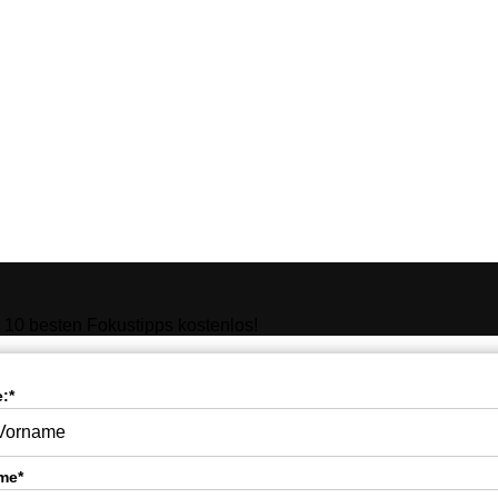
10 besten Fokustipps kostenlos!
:*
me*