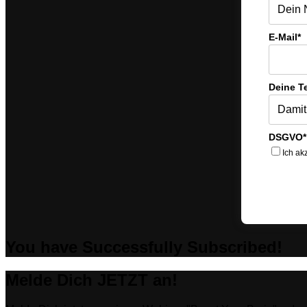
E-Mail*
Deine T
DSGVO*
Ich ak
You have Successfully Subscribed!
Melde Dich JETZT an!