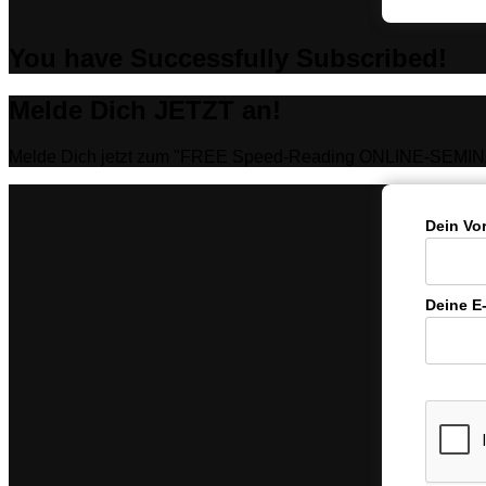
You have Successfully Subscribed!
Melde Dich JETZT an!
Melde Dich jetzt zum "FREE Speed-Reading ONLINE-SEMIN
Dein Vo
Deine E