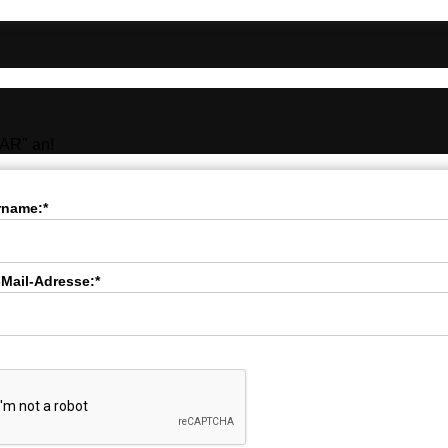
AR" an!
rname:*
-Mail-Adresse:*