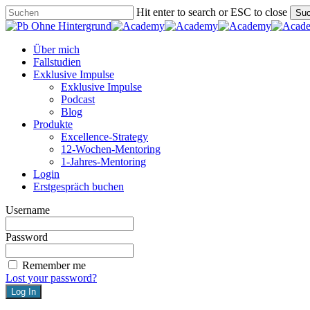
Skip
Hit enter to search or ESC to close
Su
to
Close
main
Search
content
Menu
Über mich
Fallstudien
Exklusive Impulse
Exklusive Impulse
Podcast
Blog
Produkte
Excellence-Strategy
12-Wochen-Mentoring
1-Jahres-Mentoring
Login
Erstgespräch buchen
Username
Password
Remember me
Lost your password?