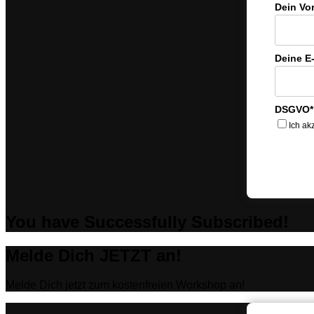
Dein Vo
Deine E
DSGVO*
Ich ak
You have Successfully Subscribed!
Melde Dich JETZT an!
Melde Dich jetzt zum kostenfreien Workshop an!