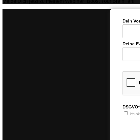
Melde Dich jetzt zu meinem Webinar "Boost Your Brain" an!
Dein Vo
Deine E
DSGVO*
Ich ak