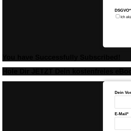
DSGVO*
Ich ak
You have Successfully Subscribed!
Hole Dir JETZT Dein kostenfreies eBo
Dein Vo
E-Mail*