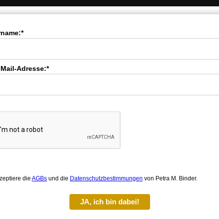
rname:*
-Mail-Adresse:*
zeptiere die
AGBs
und die
Datenschutzbestimmungen
von Petra M. Binder.
JA, ich bin dabei!