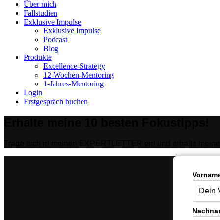
Close
Über mich
Menu
Fallstudien
Exklusive Impulse
Exklusive Impulse
Podcast
Blog
Produkte
Excellence-Strategy
12-Wochen-Mentoring
1-Jahres-Mentoring
Login
Erstgespräch buchen
Erhalte meine 10 besten Fokustipps!
Trage dich in meinen EXPERTLETTER ein und erhalte meine 
Vorname
Nachna