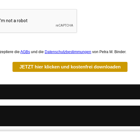
zeptiere die
AGBs
und die
Datenschutzbestimmungen
von Petra M. Binder.
JETZT hier klicken und kostenfrei downloaden