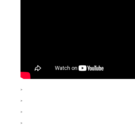
>
Das Performance-Paradox: mehr Aufwand ergibt schlechtere Ergebnisse
>
Schlafmanagement: warum „5 Stunden reichen“ ein Trugschluss ist
>
Was chronisch erhöhtes Cortisol mit dem präfrontalen Kortex macht
>
Der erste Schritt zum biologischen Asset-Management