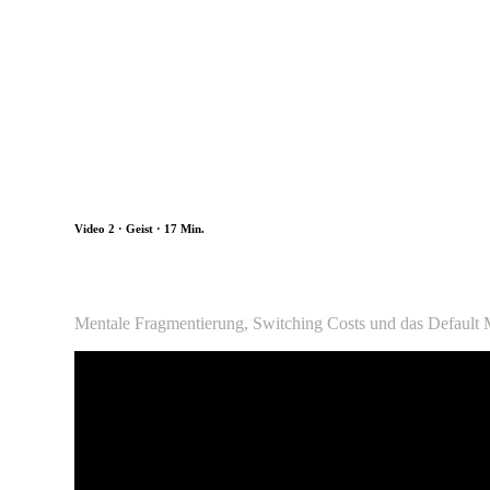
Video 2 · Geist · 17 Min.
Dein Gehirn lügt dich an
Mentale Fragmentierung, Switching Costs und das Default M