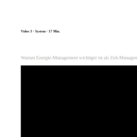
Video 3 · System · 17 Min.
Das System, das Elite-Performer nutz
Warum Energie-Management wichtiger ist als Zeit-Managemen