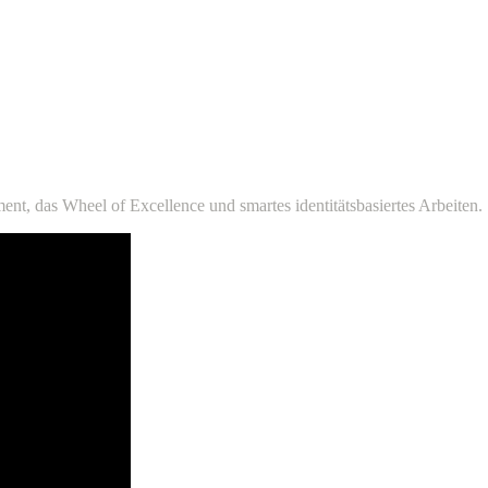
en
t, das Wheel of Excellence und smartes identitätsbasiertes Arbeiten.