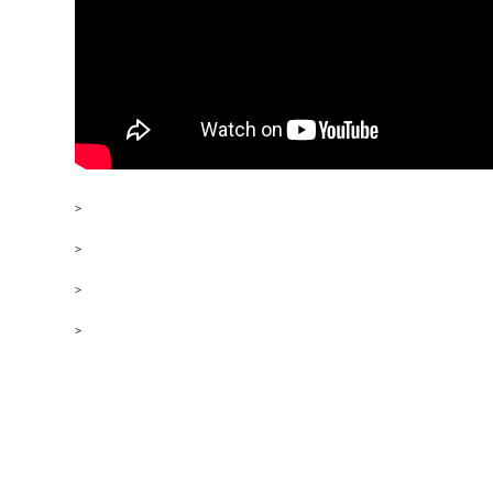
>
23 Minuten: der teuerste Preis jeder Unterbrechung
>
Kognitive Erschöpfung: wann du reagierst statt führst
>
Das Default Mode Network und warum du nie wirklich abschaltest
>
Klarheit ist kein Talent, sondern ein System