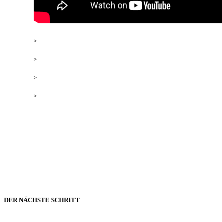
>
Warum nicht alle Stunden gleich wertvoll sind
>
Strategische Regeneration als Teil der Leistung
>
Das Wheel of Excellence: wenn ein Rad nicht rund ist
>
Wer du bist, wenn du nicht mehr gegen dein System kämpfst
DER NÄCHSTE SCHRITT
Bereit, dein System