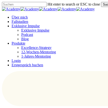
Skip
Hit enter to search or ESC to close
Su
to
Close
main
Search
content
Menu
Über mich
Fallstudien
Exklusive Impulse
Exklusive Impulse
Podcast
Blog
Produkte
Excellence-Strategy
12-Wochen-Mentoring
1-Jahres-Mentoring
Login
Erstgespräch buchen