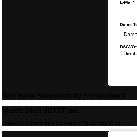
E-Mail*
Deine T
DSGVO*
Ich ak
You have Successfully Subscribed!
Melde Dich JETZT an!
Melde Dich jetzt zu meinem Webinar "Boost Your Brain" an!