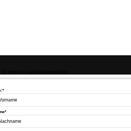
10 besten Fokustipps kostenlos!
:*
me*