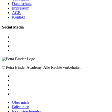
Datenschutz
Impressum
AGB
Kontakt
Social Media
© Petra Binder Academy. Alle Rechte vorbehalten.
facebook
linkedin
youtube
instagram
tiktok
Close
Über mich
Menu
Fallstudien
Exklusive Impulse