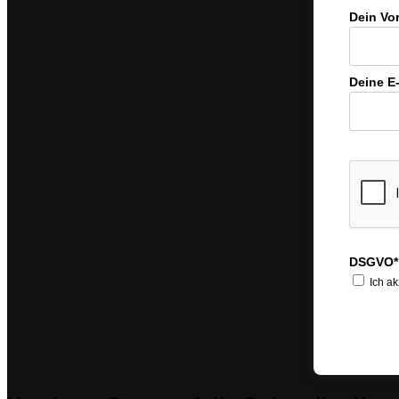
Dein Vo
Deine E
DSGVO*
Ich ak