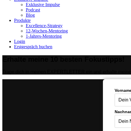
Exklusive Impulse
Podcast
Blog
Produkte
Excellence-Strategy
12-Wochen-Mentoring
1-Jahres-Mentoring
Login
Erstgespräch buchen
Erhalte meine 10 besten Fokustipps!
Trage dich in meinen EXPERTLETTER ein und erhalte meine 
Vorname
Nachna