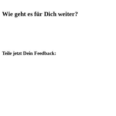
Wie geht es für Dich weiter?
Wenn Du weitere Informationen und Inspiration möchtest,
um das zu bekommen, was Du gerne hättest,
dann folge mir auf meinen Social-Media-Kanälen.
Ich freue mich auf Dein Feedback.
Teile jetzt Dein Feedback: