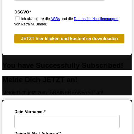
DSGVO*
Ich akzeptiere die
AGBs
und die
Datenschutzbestimmungen
von Petra M. Binder.
JETZT hier klicken und kostenfrei downloaden
You have Successfully Subscribed!
Melde Dich JETZT an!
Melde Dich jetzt zum "BRAINBREAKFAST" an!
Dein Vorname:*
Deine E-Mail-Adresse:*