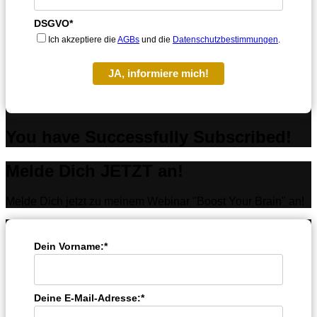
DSGVO*
Ich akzeptiere die
AGBs
und die
Datenschutzbestimmungen
.
JA, informiere mich!
You have Successfully Subscribed!
Melde Dich JETZT an!
Melde Dich jetzt zu meinem Webinar "Boost Your Brain" an!
Dein Vorname:*
Deine E-Mail-Adresse:*