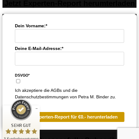
Jetzt Experten-Report herumterladen
Dein Vorname:*
Deine E-Mail-Adresse:*
Kundenbewertungen und Erfahrungen zu
Petra Binder Academy
DSVGO*
SEHR GUT
%
100
Ich akzeptiere die AGBs und die
Empfehlungen auf
Datenschutzbestimmungen von Petra M. Binder zu.
ProvenExpert.com
5,00
/
5,00
3
Jetzt Experten-Report für €0.- herunterladen
Bewertungen auf ProvenExpert.com
SEHR GUT
Erfahren Sie mehr über dieses Bewertungssiegel
3
Kundenbewertungen