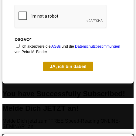
DSGVO*
Ich akzeptiere die
AGBs
und die
Datenschutzbestimmungen
von Petra M. Binder.
JA, ich bin dabei!
You have Successfully Subscribed!
Melde Dich JETZT an!
Melde Dich jetzt zum "FREE Speed-Reading ONLINE-
SEMINAR" an!