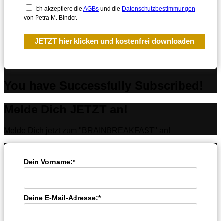
Ich akzeptiere die
AGBs
und die
Datenschutzbestimmungen
von Petra M. Binder.
JETZT hier klicken und kostenfrei downloaden
You have Successfully Subscribed!
Melde Dich JETZT an!
Melde Dich jetzt zum "BRAINBREAKFAST" an!
Dein Vorname:*
Deine E-Mail-Adresse:*