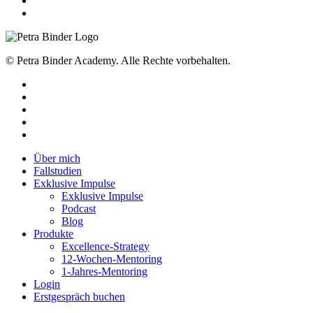
© Petra Binder Academy. Alle Rechte vorbehalten.
facebook
linkedin
youtube
instagram
tiktok
Close
Über mich
Menu
Fallstudien
Exklusive Impulse
Exklusive Impulse
Podcast
Blog
Produkte
Excellence-Strategy
12-Wochen-Mentoring
1-Jahres-Mentoring
Login
Erstgespräch buchen