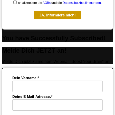
Ich akzeptiere die
AGBs
und die
Datenschutzbestimmungen
.
JA, informiere mich!
You have Successfully Subscribed!
Melde Dich JETZT an!
Melde Dich jetzt zu meinem Webinar "Boost Your Brain" an!
Dein Vorname:*
Deine E-Mail-Adresse:*