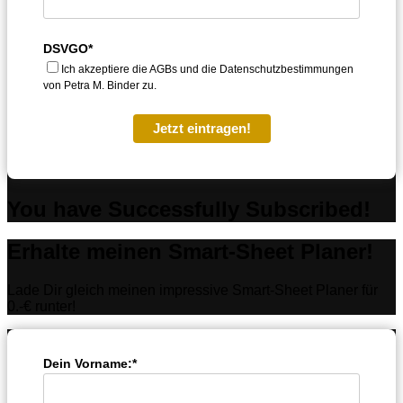
DSVGO*
Ich akzeptiere die AGBs und die Datenschutzbestimmungen
von Petra M. Binder zu.
Jetzt eintragen!
You have Successfully Subscribed!
Erhalte meinen Smart-Sheet Planer!
Lade Dir gleich meinen impressive Smart-Sheet Planer für
0.-€ runter!
Dein Vorname:*