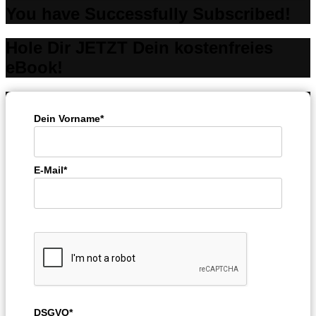
You have Successfully Subscribed!
Hole Dir JETZT Dein kostenfreies
eBook!
Dein Vorname*
E-Mail*
DSGVO*