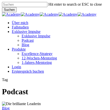
Skip
Hit enter to search or ESC to close
to
Suchen
main
Close
content
Search
Menu
Über mich
Fallstudien
Exklusive Impulse
Exklusive Impulse
Podcast
Blog
Produkte
Excellence-Strategy
12-Wochen-Mentoring
1-Jahres-Mentoring
Login
Erstgespräch buchen
Tag
Podcast
Podcast-
Folge
Blog